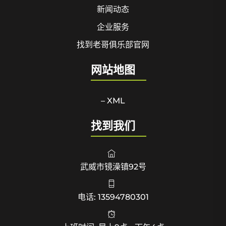
新闻动态
企业服务
找到老哥俱乐部官网
网站地图
– XML
找到我们
武威市镜澡镇92号
电话: 13594780301