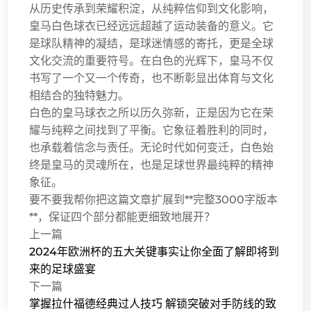
从历史传承到荣耀积淀，从纯粹信仰到文化影响，
皇马白色球衣已经远远超越了运动装备的意义。它
是球队精神的凝结，是球迷情感的寄托，更是全球
文化交流的重要符号。在白色的光辉下，皇马不仅
书写了一个又一个传奇，也不断彰显出体育与文化
相结合的独特魅力。
白色的皇马球衣之所以历久弥新，正是因为它在荣
耀与纯粹之间找到了平衡。它象征着胜利的同时，
也承载着信念与责任。无论时代如何变迁，白色始
终是皇马的灵魂所在，也是足球世界最纯粹的精神
象征。
要不要我帮你把这篇文章扩展到**完整3000字版本
**，保证四个部分都能更细致地展开？
上一篇
2024年欧洲杯的五大关键事实让你全面了解即将到
来的足球盛宴
下一篇
掌握拉什福德经典过人技巧 解锁突破对手防线的致