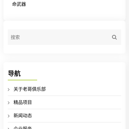
命武器
导航
关于老哥俱乐部
精品项目
新闻动态
企业服务