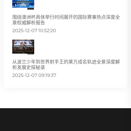
围绕澳洲杯具体举行时间展开的国际赛事热点深度全
景权威解析报告
2025-12-07 10:52:20
从波兰少年到世界射手王的莱万成名轨迹全景深度解
析发展史探秘录
2025-12-07 09:19:37