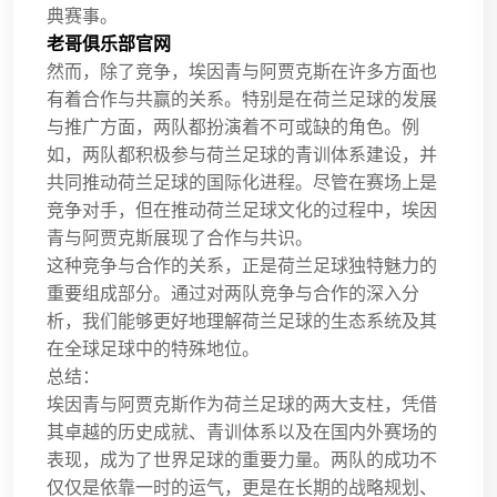
典赛事。
老哥俱乐部官网
然而，除了竞争，埃因青与阿贾克斯在许多方面也
有着合作与共赢的关系。特别是在荷兰足球的发展
与推广方面，两队都扮演着不可或缺的角色。例
如，两队都积极参与荷兰足球的青训体系建设，并
共同推动荷兰足球的国际化进程。尽管在赛场上是
竞争对手，但在推动荷兰足球文化的过程中，埃因
青与阿贾克斯展现了合作与共识。
这种竞争与合作的关系，正是荷兰足球独特魅力的
重要组成部分。通过对两队竞争与合作的深入分
析，我们能够更好地理解荷兰足球的生态系统及其
在全球足球中的特殊地位。
总结：
埃因青与阿贾克斯作为荷兰足球的两大支柱，凭借
其卓越的历史成就、青训体系以及在国内外赛场的
表现，成为了世界足球的重要力量。两队的成功不
仅仅是依靠一时的运气，更是在长期的战略规划、