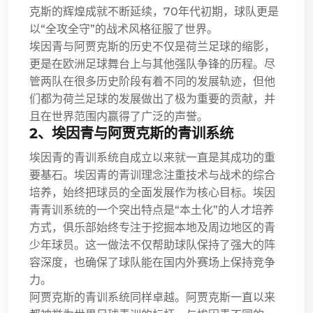
克斯的辉煌成就不断延续，70年代初期，球队更是
以“全攻全守”的战术风格征服了世界。
埃因青与阿贾克斯的历史不仅是荷兰足球的缩影，
更是在欧洲足球舞台上与其他强队争锋的历程。尽
管两队在很多历史阶段有着不同的发展轨迹，但他
们都为荷兰足球的发展做出了极为重要的贡献，并
且在世界范围内赢得了广泛的声誉。
2、埃因青与阿贾克斯的青训系统
埃因青的青训系统自成立以来就一直是其成功的重
要基石。埃因青的青训理念注重技术与战术的综合
培养，始终把球员的全面发展作为核心目标。埃因
青青训系统的一个突出特点是“本土化”的人才培养
方式，俱乐部始终专注于挖掘本地及周边地区的青
少年球员。这一做法不仅帮助球队保持了强大的阵
容深度，也确保了球队能在国内外赛场上保持竞争
力。
阿贾克斯的青训系统同样卓越。阿贾克斯一直以来