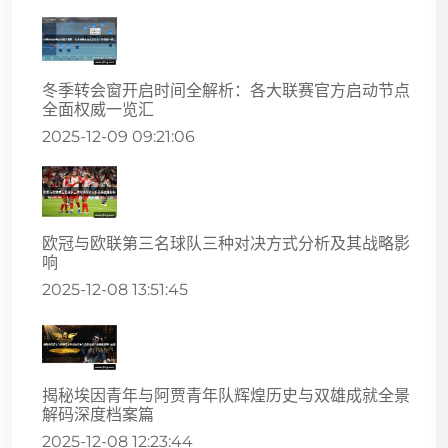
冬季转会窗开启时间全解析：各大联赛官方启动节点
全面权威一览汇
2025-12-09 09:21:06
欧冠与欧联第三名球队三种对决方式分析及其战略影
响
2025-12-08 13:51:45
揭秘埃因青年与阿贾青年队辉煌历史与双雄成就全景
解码深度档案篇
2025-12-08 12:23:44