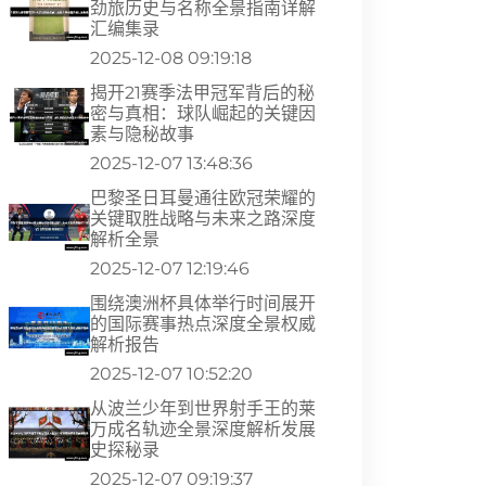
劲旅历史与名称全景指南详解
汇编集录
2025-12-08 09:19:18
揭开21赛季法甲冠军背后的秘
密与真相：球队崛起的关键因
素与隐秘故事
2025-12-07 13:48:36
巴黎圣日耳曼通往欧冠荣耀的
关键取胜战略与未来之路深度
解析全景
2025-12-07 12:19:46
围绕澳洲杯具体举行时间展开
的国际赛事热点深度全景权威
解析报告
2025-12-07 10:52:20
从波兰少年到世界射手王的莱
万成名轨迹全景深度解析发展
史探秘录
2025-12-07 09:19:37