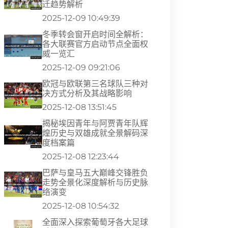
迁趋势解析
2025-12-09 10:49:39
冬季转会窗开启时间全解析：
各大联赛官方启动节点全面权
威一览汇
2025-12-09 09:21:06
欧冠与欧联第三名球队三种对
决方式分析及其战略影响
2025-12-08 13:51:45
揭秘埃因青年与阿贾青年队辉
煌历史与双雄成就全景解码深
度档案篇
2025-12-08 12:23:44
巴萨与皇马五大巅峰交锋胜负
走势全景化深度解析与历史脉
络演变
2025-12-08 10:54:32
全面深入探索葡萄牙各大足球