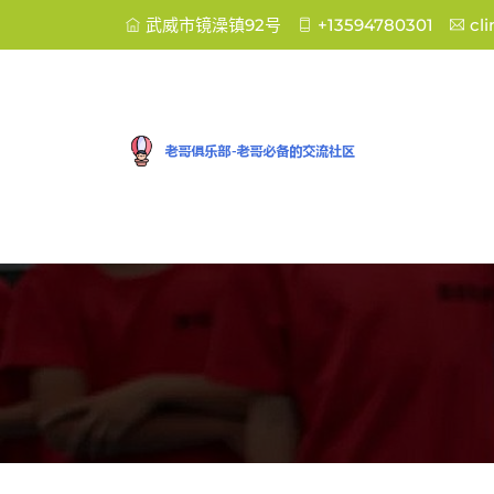
武威市镜澡镇92号
+13594780301
cl